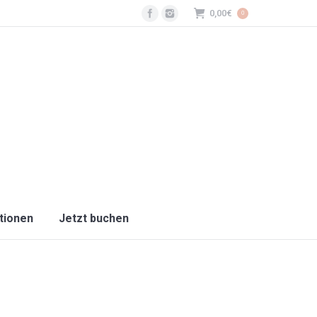
Facebook
Instagram
0,00
€
0
tionen
Jetzt buchen