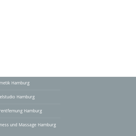
ressum
tungsausschluss
enschutzerklärung
metik Hamburg
elstudio Hamburg
rentfernung Hamburg
lness und Massage Hamburg