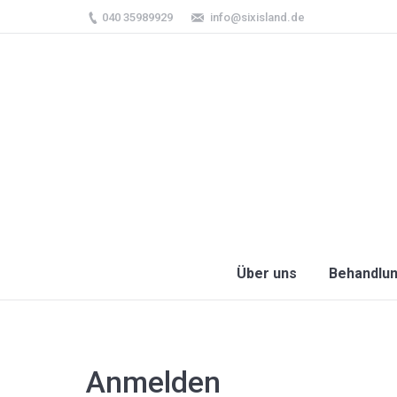
040 35989929
info@sixisland.de
Über uns
Behandlu
Anmelden